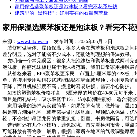
外墙保温施工，聚苯板这些坑别踩
家用保温选聚苯板还是泡沫板？看完不花冤枉钱
建筑里的 "黑科技"：好用实在的石墨聚苯板
家用保温选聚苯板还是泡沫板？看完不花
来源：
www.bttxbw.cn
| 发布时间：2026年05月12日
装修时做墙体、屋顶保温，很多人会在聚苯板和泡沫板之间纠
差异明显，选对了能省不少成本，还能达到理想的保温效果。
先明确一个常见误区：很多人把泡沫板和聚苯板当成两种完全
泡沫板、酚醛泡沫板也属于泡沫板范畴。我们日常家用接触最多
从价格来看，EPS聚苯板更亲民，市面上5厘米厚的EPS板，均
单，直接用专用粘结砂浆就能粘贴在墙面或屋顶，不用复杂的施
下降，而且机械强度不高，搬运时容易破损，需要小心防护。
XPS挤塑聚苯板价格稍高，5厘米厚的均价在40-60元每平米，
而且是闭孔结构，吸水率低于1%，防水防潮性能好，适合潮湿
家用场景的选择其实很简单：如果预算有限，做外墙、屋顶的
果是南方潮湿地区，或者需要做地暖地面、屋顶防水保温，优先选
轻，不会增加吊顶龙骨的承重负担；卧室、书房做隔音，可选用5
选购时还有几个小技巧，避免踩坑。首先看检测报告，重点关
可能释放有害物质；最后，根据自家所在地区的气候调整厚度