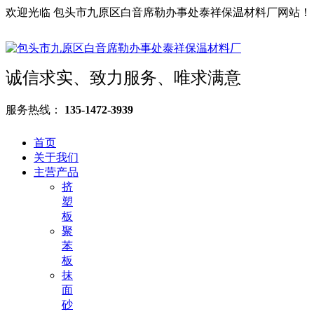
欢迎光临 包头市九原区白音席勒办事处泰祥保温材料厂网站！
诚信求实、致力服务、唯求满意
服务热线：
135-1472-3939
首页
关于我们
主营产品
挤
塑
板
聚
苯
板
抹
面
砂