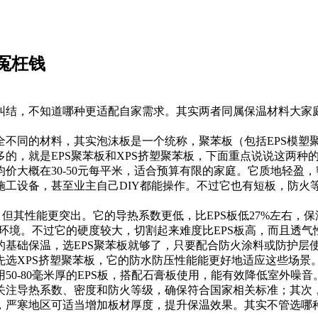
冤枉钱
结，不知道哪种更适配自家需求。其实两者同属保温材料大家
不同的材料，其实泡沫板是一个统称，聚苯板（包括EPS模塑聚
的，就是EPS聚苯板和XPS挤塑聚苯板，下面重点说说这两种
价大概在30-50元每平米，适合预算有限的家庭。它质地轻盈，密度
工设备，甚至业主自己DIY都能操作。不过它也有短板，防火等
但其性能更突出。它的导热系数更低，比EPS板低27%左右，保温
环境。不过它的硬度较大，切割起来难度比EPS板高，而且透
基础保温，选EPS聚苯板就够了，只要配合防火涂料或防护层
XPS挤塑聚苯板，它的防水防压性能能更好地适应这些场景。另
0-80毫米厚的EPS板，搭配石膏板使用，能有效降低室外噪音
注导热系数、密度和防火等级，确保符合国家相关标准；其次
，严寒地区可适当增加板材厚度，提升保温效果。其实不管选哪