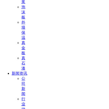
浆
泡
沫
板
外
墙
保
温
真
金
板
真
石
漆
新闻资讯
公
司
新
闻
行
业