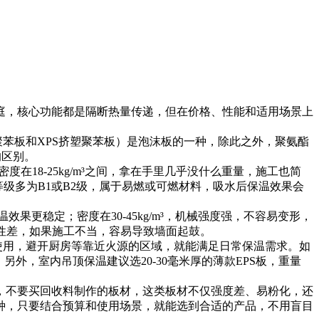
庭，核心功能都是隔断热量传递，但在价格、性能和适用场景上
苯板和XPS挤塑聚苯板）是泡沫板的一种，除此之外，聚氨酯
的区别。
在18-25kg/m³之间，拿在手里几乎没什么重量，施工也简
级多为B1或B2级，属于易燃或可燃材料，吸水后保温效果会
效果更稳定；密度在30-45kg/m³，机械强度强，不容易变形，
气性差，如果施工不当，容易导致墙面起鼓。
使用，避开厨房等靠近火源的区域，就能满足日常保温需求。如
外，室内吊顶保温建议选20-30毫米厚的薄款EPS板，重量
。
，不要买回收料制作的板材，这类板材不仅强度差、易粉化，还
种，只要结合预算和使用场景，就能选到合适的产品，不用盲目