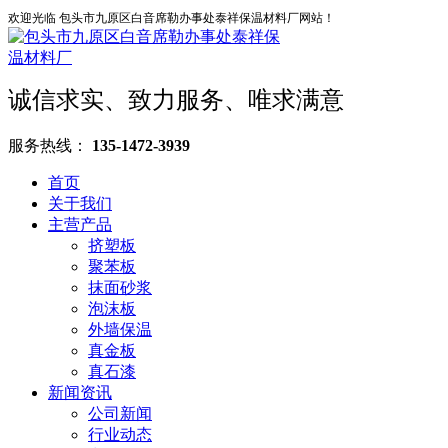
欢迎光临 包头市九原区白音席勒办事处泰祥保温材料厂网站！
诚信求实、致力服务、唯求满意
服务热线：
135-1472-3939
首页
关于我们
主营产品
挤塑板
聚苯板
抹面砂浆
泡沫板
外墙保温
真金板
真石漆
新闻资讯
公司新闻
行业动态