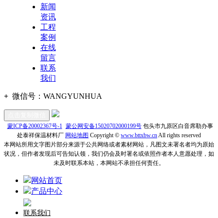
新闻
资讯
工程
案例
在线
留言
联系
我们
+
微信号：
WANGYUNHUA
点击复制微信
蒙ICP备20002367号-1
蒙公网安备15020702000199号
包头市九原区白音席勒办事
处泰祥保温材料厂
网站地图
Copyright ©
www.bttxbw.cn
All rights reserved
本网站所用文字图片部分来源于公共网络或者素材网站，凡图文未署名者均为原始
状况，但作者发现后可告知认领，我们仍会及时署名或依照作者本人意愿处理，如
未及时联系本站，本网站不承担任何责任。
网站首页
产品中心
联系我们