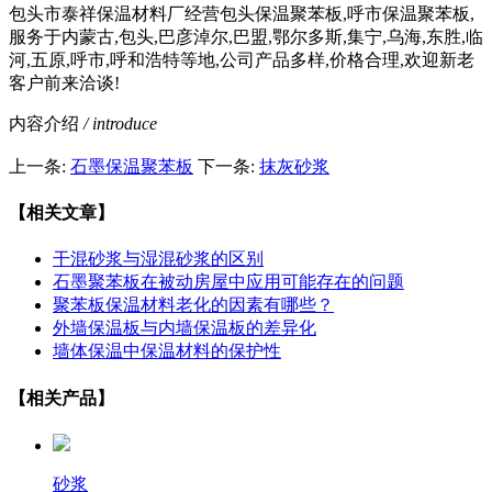
包头市泰祥保温材料厂经营包头保温聚苯板,呼市保温聚苯板,
服务于内蒙古,包头,巴彦淖尔,巴盟,鄂尔多斯,集宁,乌海,东胜,临
河,五原,呼市,呼和浩特等地,公司产品多样,价格合理,欢迎新老
客户前来洽谈!
内容介绍
/ introduce
上一条:
石墨保温聚苯板
下一条:
抹灰砂浆
【相关文章】
干混砂浆与湿混砂浆的区别
石墨聚苯板在被动房屋中应用可能存在的问题
聚苯板保温材料老化的因素有哪些？
外墙保温板与内墙保温板的差异化
墙体保温中保温材料的保护性
【相关产品】
砂浆