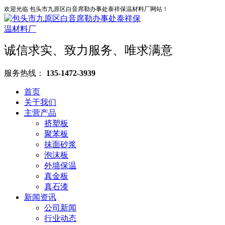
欢迎光临 包头市九原区白音席勒办事处泰祥保温材料厂网站！
诚信求实、致力服务、唯求满意
服务热线：
135-1472-3939
首页
关于我们
主营产品
挤塑板
聚苯板
抹面砂浆
泡沫板
外墙保温
真金板
真石漆
新闻资讯
公司新闻
行业动态