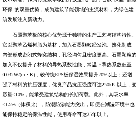
环保”的双重优势，成为建筑节能领域的主流材料，为绿色建
筑发展注入新动力。
石墨聚苯板的核心优势源于独特的生产工艺与结构特性。
它以聚苯乙烯树脂为基材，加入石墨颗粒经发泡、熟化制成，
内部形成密闭式蜂窝结构，孔径均匀且密度更高。石墨颗粒的
加入不仅提升了材料的导热系数性能，常温下导热系数低至
0.032W/(m・K)，较传统EPS板保温效果提升20%以上；还增
强了材料的抗压强度，优良产品抗压强度可达250kPa以上，变
形量≤10%，能承受建筑结构的长期荷载。此外，其吸水率
≤1.5%（体积比），防潮防渗能力突出，即便在潮湿环境中也
能保持稳定的保温性能，使用寿命可达25年以上。