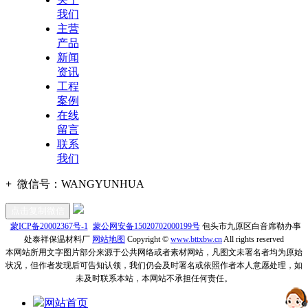
我们
主营
产品
新闻
资讯
工程
案例
在线
留言
联系
我们
+
微信号：
WANGYUNHUA
点击复制微信
蒙ICP备20002367号-1
蒙公网安备15020702000199号
包头市九原区白音席勒办事
处泰祥保温材料厂
网站地图
Copyright ©
www.bttxbw.cn
All rights reserved
本网站所用文字图片部分来源于公共网络或者素材网站，凡图文未署名者均为原始
状况，但作者发现后可告知认领，我们仍会及时署名或依照作者本人意愿处理，如
未及时联系本站，本网站不承担任何责任。
网站首页