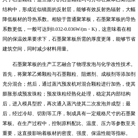
结构中，形成近似镜面的反射层，能够有效反射热辐射，大幅
降低板材的导热系数。相较于普通聚苯板，石墨聚苯板的导热
系数更低，一般可达到0.032-0.036W/(m・K)，这意味着在相
同的保温效果要求下，石墨聚苯板所需的厚度更薄，能够节省
建筑空间，同时减少材料用量。
石墨聚苯板的生产工艺融合了物理发泡与化学改性技术。
首先，将聚苯乙烯颗粒与石墨颗粒、阻燃剂、成核剂等添加剂
充分混合；然后，通过蒸汽预发机对混合颗粒进行加热，使其
膨胀形成预发珠粒；预发珠粒经熟化处理，稳定其内部结构
后，进入模具型腔，再次通入蒸汽使其二次发泡并成型；最
后，经过冷却、切割等工序，制成具有一定规格尺寸的石墨聚
苯板。在生产过程中，控制原料配比、温度、压力等参数至关
重要，这直接影响着板材的密度、强度、保温性能等指标。