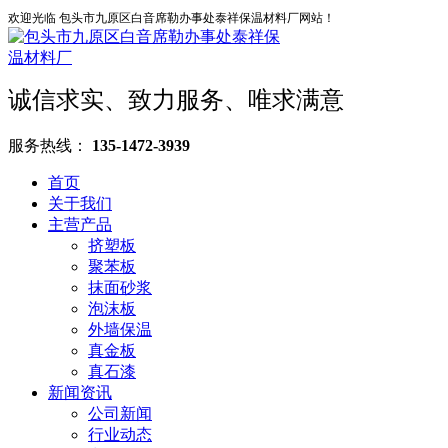
欢迎光临 包头市九原区白音席勒办事处泰祥保温材料厂网站！
诚信求实、致力服务、唯求满意
服务热线：
135-1472-3939
首页
关于我们
主营产品
挤塑板
聚苯板
抹面砂浆
泡沫板
外墙保温
真金板
真石漆
新闻资讯
公司新闻
行业动态